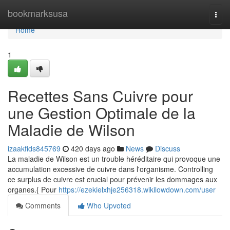
Home
bookmarksusa
Togg
navi
Home
1
Recettes Sans Cuivre pour
une Gestion Optimale de la
Maladie de Wilson
izaakfids845769
420 days ago
News
Discuss
La maladie de Wilson est un trouble héréditaire qui provoque une
accumulation excessive de cuivre dans l'organisme. Controlling
ce surplus de cuivre est crucial pour prévenir les dommages aux
organes.{ Pour
https://ezekielxhje256318.wikilowdown.com/user
Comments
Who Upvoted