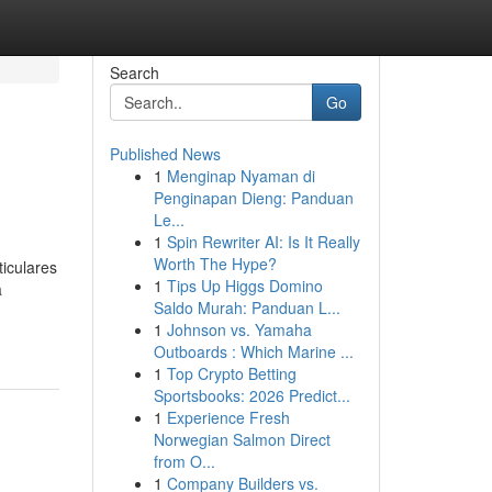
Search
Go
Published News
1
Menginap Nyaman di
Penginapan Dieng: Panduan
Le...
1
Spin Rewriter AI: Is It Really
Worth The Hype?
iculares
1
Tips Up Higgs Domino
a
Saldo Murah: Panduan L...
1
Johnson vs. Yamaha
Outboards : Which Marine ...
1
Top Crypto Betting
Sportsbooks: 2026 Predict...
1
Experience Fresh
Norwegian Salmon Direct
from O...
1
Company Builders vs.