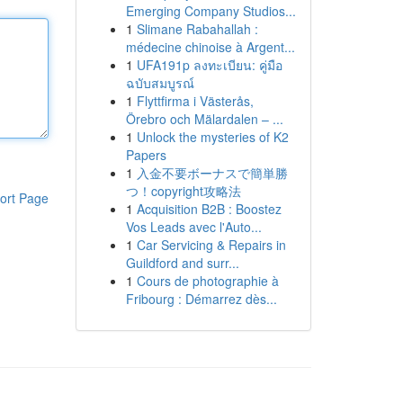
Emerging Company Studios...
1
Slimane Rabahallah :
médecine chinoise à Argent...
1
UFA191p ลงทะเบียน: คู่มือ
ฉบับสมบูรณ์
1
Flyttfirma i Västerås,
Örebro och Mälardalen – ...
1
Unlock the mysteries of K2
Papers
1
入金不要ボーナスで簡単勝
つ！copyright攻略法
ort Page
1
Acquisition B2B : Boostez
Vos Leads avec l'Auto...
1
Car Servicing & Repairs in
Guildford and surr...
1
Cours de photographie à
Fribourg : Démarrez dès...