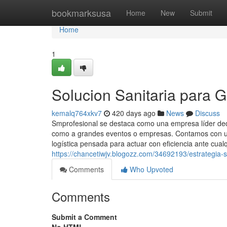
Home
bookmarksusa
Home
New
Submit
Home
1
Solucion Sanitaria para 
kemalq764xkv7
420 days ago
News
Discuss
Smprofesional se destaca como una empresa líder dedic
como a grandes eventos o empresas. Contamos con un
logística pensada para actuar con eficiencia ante cualq
https://chancetiwjv.blogozz.com/34692193/estrategia-s
Comments
Who Upvoted
Comments
Submit a Comment