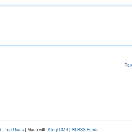
Rep
d
|
Top Users
| Made with
Kliqqi CMS
|
All RSS Feeds