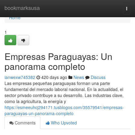
Home
bookmarksusa
Togg
navi
Home
1
Empresas Paraguayas: Un
panorama completo
ianwexw745382
420 days ago
News
Discuss
Las empresas pequeñas paraguayas forman una parte
fundamental del mercado laboral nacional. En la actualidad, el
sector privado contribuye a su desarrollo. Las industrias clave,
como la agricultura, la energía y
https://esmeeuhcj294171.tusblogos.com/35579541/empresas-
paraguayas-un-panorama-completo
Comments
Who Upvoted