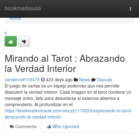
Home
bookmarksusa
Togg
navi
Home
1
Mirando al Tarot : Abrazando
la Verdad Interior
xandercvif133475
423 days ago
News
Discuss
El juego de cartas es un espejo poderoso que nos permite
descubrir la verdad interior. Cada imagen en el tarot contiene un
mensaje único, listo para desvelarse si estamos abiertos a
comprenderlo. Al profundizar en el
https://bookmarkmiracle.com/story21179323/explorando-el-tarot-
abrazando-la-verdad-interior
Comments
Who Upvoted