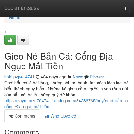
Home
bookmarksusa
Togg
navi
Home
1
Gieo Né Bắn Cá: Cổng Địa
Ngục Mất Tiền
kobitpvp414741
424 days ago
News
Discuss
Chơi bắn cá là hài lòng, nhưng khi trở thành tính cách lệch lạc, nó
biến thành nguy hiểm. Những kẻ giam cầm người ta vào rãnh nứt
của bắn cá, họ là những quỷ dữ khôn
https://zaynnmzo704741.iyublog.com/34286765/huyền-bí-bắn-cá-
cổng-Địa-ngục-mất-tiền
Comments
Who Upvoted
Comments