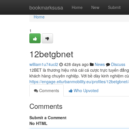
Home
bookmarksusa
Home
New
Submit
Home
1
12betgbnet
william1u74ucl2
428 days ago
News
Discuss
12BET là thương hiệu nhà cái cá cược trực tuyến đẳng c
khách hàng chuyên nghiệp. Với bề dày kinh nghiệm c
https://engage.eiturbanmobility.eu/profiles/12betgbnet/
Comments
Who Upvoted
Comments
Submit a Comment
No HTML