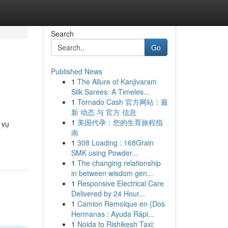
Search
Go
Published News
1
The Allure of Kanjivaram
Silk Sarees: A Timeles...
1
Tornado Cash 官方网站：最
新 动态 与 官方 信息
1
美国代孕：您的生育旅程指
 vụ
南
1
308 Loading : 168Grain
SMK using Powder...
1
The changing relationship
in between wisdom gen...
1
Responsive Electrical Care
Delivered by 24 Hour...
1
Camion Remolque en {Dos
Hermanas : Ayuda Rápi...
1
Noida to Rishikesh Taxi: