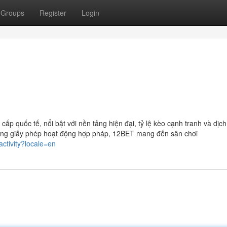
Groups
Register
Login
ấp quốc tế, nổi bật với nền tảng hiện đại, tỷ lệ kèo cạnh tranh và dịch
ùng giấy phép hoạt động hợp pháp, 12BET mang đến sân chơi
activity?locale=en