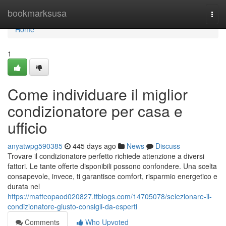
Home
bookmarksusa
Togg
navi
Home
1
Come individuare il miglior
condizionatore per casa e
ufficio
anyatwpg590385
445 days ago
News
Discuss
Trovare il condizionatore perfetto richiede attenzione a diversi
fattori. Le tante offerte disponibili possono confondere. Una scelta
consapevole, invece, ti garantisce comfort, risparmio energetico e
durata nel
https://matteopaod020827.ttblogs.com/14705078/selezionare-il-
condizionatore-giusto-consigli-da-esperti
Comments
Who Upvoted