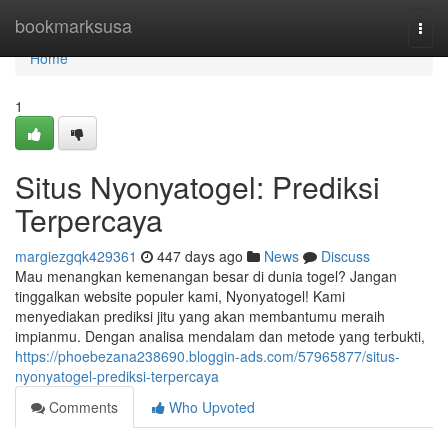
Home
bookmarksusa
Togg
navi
Home
1
Situs Nyonyatogel: Prediksi
Terpercaya
margiezgqk429361
447 days ago
News
Discuss
Mau menangkan kemenangan besar di dunia togel? Jangan
tinggalkan website populer kami, Nyonyatogel! Kami
menyediakan prediksi jitu yang akan membantumu meraih
impianmu. Dengan analisa mendalam dan metode yang terbukti,
https://phoebezana238690.bloggin-ads.com/57965877/situs-
nyonyatogel-prediksi-terpercaya
Comments
Who Upvoted