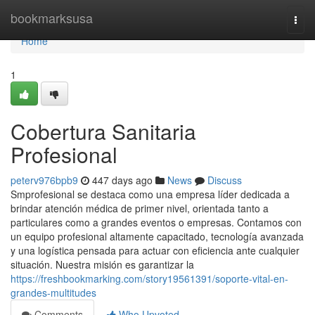
Home
bookmarksusa
Togg
navi
Home
1
Cobertura Sanitaria
Profesional
peterv976bpb9
447 days ago
News
Discuss
Smprofesional se destaca como una empresa líder dedicada a
brindar atención médica de primer nivel, orientada tanto a
particulares como a grandes eventos o empresas. Contamos con
un equipo profesional altamente capacitado, tecnología avanzada
y una logística pensada para actuar con eficiencia ante cualquier
situación. Nuestra misión es garantizar la
https://freshbookmarking.com/story19561391/soporte-vital-en-
grandes-multitudes
Comments
Who Upvoted