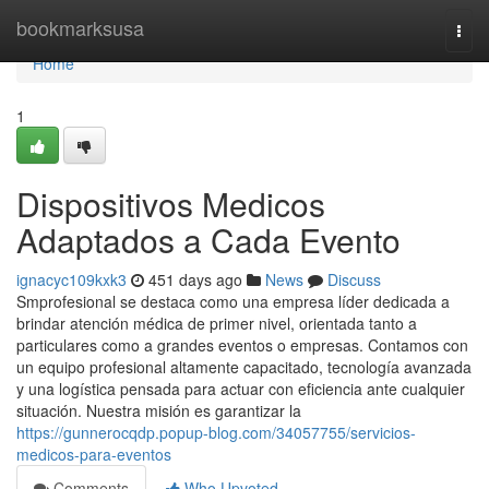
Home
bookmarksusa
Togg
navi
Home
1
Dispositivos Medicos
Adaptados a Cada Evento
ignacyc109kxk3
451 days ago
News
Discuss
Smprofesional se destaca como una empresa líder dedicada a
brindar atención médica de primer nivel, orientada tanto a
particulares como a grandes eventos o empresas. Contamos con
un equipo profesional altamente capacitado, tecnología avanzada
y una logística pensada para actuar con eficiencia ante cualquier
situación. Nuestra misión es garantizar la
https://gunnerocqdp.popup-blog.com/34057755/servicios-
medicos-para-eventos
Comments
Who Upvoted