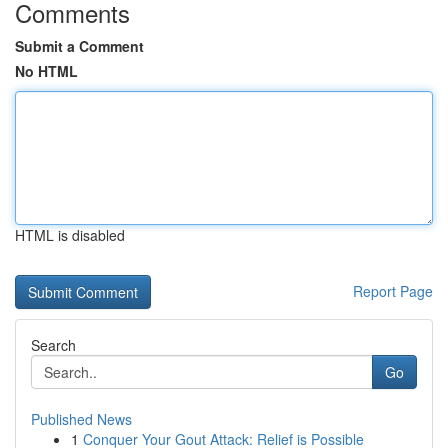
Comments
Submit a Comment
No HTML
HTML is disabled
Report Page
Search
Go
Published News
1
Conquer Your Gout Attack: Relief is Possible