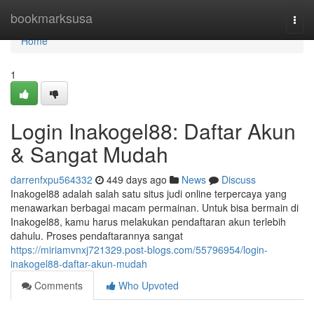
Home
bookmarksusa
Togg
navi
Home
1
Login Inakogel88: Daftar Akun
& Sangat Mudah
darrenfxpu564332
449 days ago
News
Discuss
Inakogel88 adalah salah satu situs judi online terpercaya yang
menawarkan berbagai macam permainan. Untuk bisa bermain di
Inakogel88, kamu harus melakukan pendaftaran akun terlebih
dahulu. Proses pendaftarannya sangat
https://miriamvnxj721329.post-blogs.com/55796954/login-
inakogel88-daftar-akun-mudah
Comments
Who Upvoted