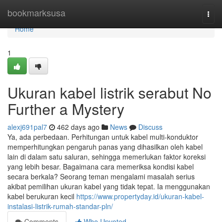
Home
bookmarksusa
Togg
navi
Home
1
Ukuran kabel listrik serabut No
Further a Mystery
alexj691pal7
462 days ago
News
Discuss
Ya, ada perbedaan. Perhitungan untuk kabel multi-konduktor
memperhitungkan pengaruh panas yang dihasilkan oleh kabel
lain di dalam satu saluran, sehingga memerlukan faktor koreksi
yang lebih besar. Bagaimana cara memeriksa kondisi kabel
secara berkala? Seorang teman mengalami masalah serius
akibat pemilihan ukuran kabel yang tidak tepat. Ia menggunakan
kabel berukuran kecil
https://www.propertyday.id/ukuran-kabel-
instalasi-listrik-rumah-standar-pln/
Comments
Who Upvoted