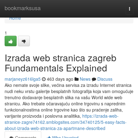
Home
bookmarksusa
Togg
navi
Home
1
Izrada web stranica zagreb
Fundamentals Explained
marjaneyz616lga5
463 days ago
News
Discuss
Ako nemate svoje slike, većina servisa za izradu Internet stranica
nudi neku vrstu galerije besplatnih fotografija koja vam omogućuje
trenutno dodavanje besplatnih slika na vašu World wide web
stranicu. Ako trebate očaravajuću online trgovinu s naprednim
funkcionalnostima online trgovine kao što su praćenje zaliha,
varijante proizvoda i poslovna analitika,
https://izrada-web-
stranice-zagre74162.smblogsites.com/34740125/5-easy-facts-
about-izrada-web-stranica-za-apartmane-described
Comments
Who Upvoted