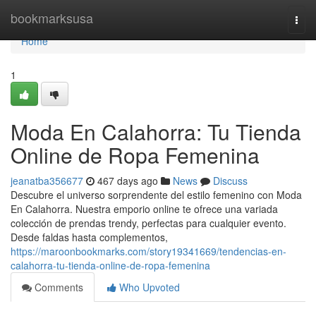
Home
bookmarksusa
Togg
navi
Home
1
Moda En Calahorra: Tu Tienda
Online de Ropa Femenina
jeanatba356677
467 days ago
News
Discuss
Descubre el universo sorprendente del estilo femenino con Moda
En Calahorra. Nuestra emporio online te ofrece una variada
colección de prendas trendy, perfectas para cualquier evento.
Desde faldas hasta complementos,
https://maroonbookmarks.com/story19341669/tendencias-en-
calahorra-tu-tienda-online-de-ropa-femenina
Comments
Who Upvoted