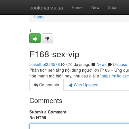
Home
bookmarksusa
Home
New
Submit
Home
1
F168-sex-vip
blakefbpt323578
470 days ago
News
Discuss
Phân tích nền tảng nội dung người lớn F168 – Ứng dụn
hóa mạnh mẽ hiện nay, nhu cầu giải trí
https://nikol
Comments
Who Upvoted
Comments
Submit a Comment
No HTML