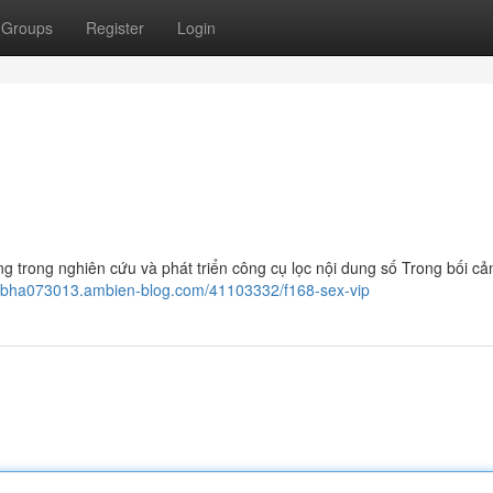
Groups
Register
Login
g trong nghiên cứu và phát triển công cụ lọc nội dung số Trong bối cả
asebha073013.ambien-blog.com/41103332/f168-sex-vip