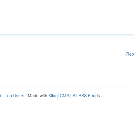
Rep
d
|
Top Users
| Made with
Kliqqi CMS
|
All RSS Feeds