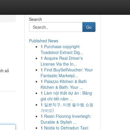
Search
Go
Published News
1
Purchase copyright
Toadstool Extract Dig...
1
Acquire Real Driver's
License Via the In...
1
Find BuySellVoucher: Your
nh số
Fantastic Marketpl...
1
Palazzo Kitchen & Bath
Kitchen & Bath: Your ...
1
Làm nội thất dự án : Bảng
giá chi tiết năm ...
1
일본직구, 이젠 필수템 쇼핑
가이드!
1
Resin Flooring Inverleigh:
Durable & Stylish ...
1
Noida to Dehradun Taxi: