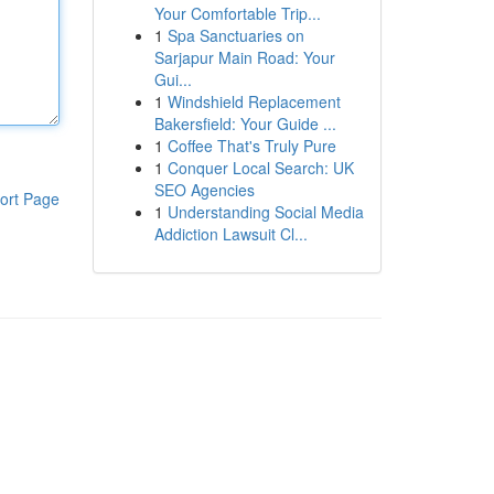
Your Comfortable Trip...
1
Spa Sanctuaries on
Sarjapur Main Road: Your
Gui...
1
Windshield Replacement
Bakersfield: Your Guide ...
1
Coffee That's Truly Pure
1
Conquer Local Search: UK
SEO Agencies
ort Page
1
Understanding Social Media
Addiction Lawsuit Cl...