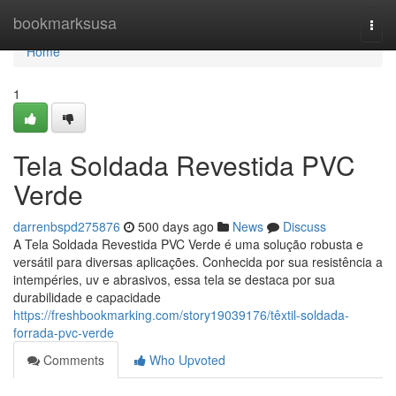
Home
bookmarksusa
Togg
navi
Home
1
Tela Soldada Revestida PVC
Verde
darrenbspd275876
500 days ago
News
Discuss
A Tela Soldada Revestida PVC Verde é uma solução robusta e
versátil para diversas aplicações. Conhecida por sua resistência a
intempéries, uv e abrasivos, essa tela se destaca por sua
durabilidade e capacidade
https://freshbookmarking.com/story19039176/têxtil-soldada-
forrada-pvc-verde
Comments
Who Upvoted