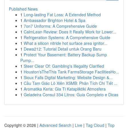
Published News
1
Long-lasting Fat Loss: A Extended Method
1
Ambassador Brighton Hotel & Spa
1
7on7 Uniforms: A Comprehensive Guide
1
CalmLean Review: Does It Really Work for Lower...
1
Refrigeration Systems: A Comprehensive Guide
1
What a silicon nitride hot surface area ignitor...
1
Dewa212: Tutorial Detail untuk Orang Baru
1
Protect Your Basement: Battery Backup Sump
Pump...
1
Steer Clear Of: Gambling's Illegality Clarified
1
Houston'sTheThis Tank FarmsStorage FacilitiesHo...
1
Sioux Falls Digital Marketing: Website Design &...
1
Cầu Tam Giác Lô Xiên XSMB: Phân Tích Chi Tiết ...
1
Aromatika Keria: Gia Ti Katapliktiki Atmosfera
1
Geladeira Consul 334 Litros: Guia Completo e Dicas
Copyright © 2026 |
Advanced Search
|
Live
|
Tag Cloud
|
Top