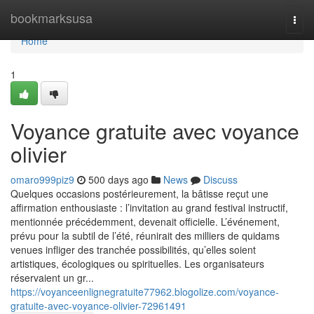
Home
bookmarksusa
Togg
navi
Home
1
Voyance gratuite avec voyance
olivier
omaro999piz9
500 days ago
News
Discuss
Quelques occasions postérieurement, la bâtisse reçut une
affirmation enthousiaste : l’invitation au grand festival instructif,
mentionnée précédemment, devenait officielle. L’événement,
prévu pour la subtil de l’été, réunirait des milliers de quidams
venues infliger des tranchée possibilités, qu’elles soient
artistiques, écologiques ou spirituelles. Les organisateurs
réservaient un gr...
https://voyanceenlignegratuite77962.blogolize.com/voyance-
gratuite-avec-voyance-olivier-72961491