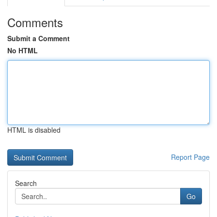
Comments
Submit a Comment
No HTML
HTML is disabled
Report Page
Search
Go