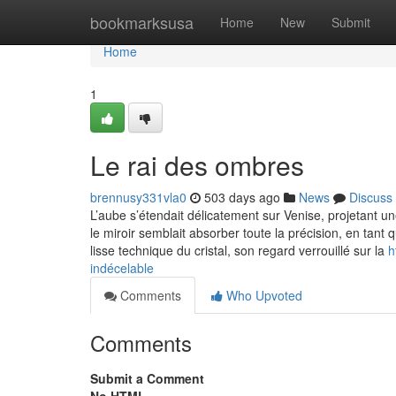
Home
bookmarksusa
Home
New
Submit
Home
1
Le rai des ombres
brennusy331vla0
503 days ago
News
Discuss
L’aube s’étendait délicatement sur Venise, projetant u
le miroir semblait absorber toute la précision, en tant 
lisse technique du cristal, son regard verrouillé sur la
h
indécelable
Comments
Who Upvoted
Comments
Submit a Comment