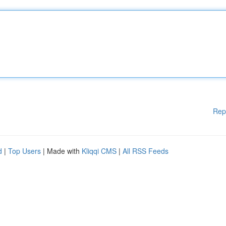
Rep
d
|
Top Users
| Made with
Kliqqi CMS
|
All RSS Feeds