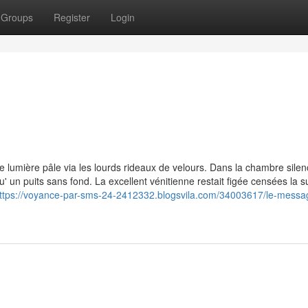
Groups
Register
Login
ne lumière pâle via les lourds rideaux de velours. Dans la chambre silen
qu' un puits sans fond. La excellent vénitienne restait figée censées la s
ttps://voyance-par-sms-24-2412332.blogsvila.com/34003617/le-messa