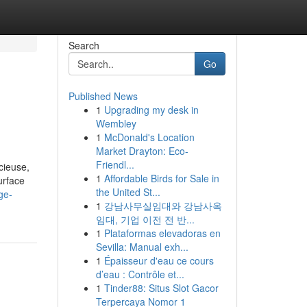
Search
Go
Published News
1
Upgrading my desk in
Wembley
1
McDonald's Location
Market Drayton: Eco-
Friendl...
cieuse,
1
Affordable Birds for Sale in
urface
the United St...
ge-
1
강남사무실임대와 강남사옥
임대, 기업 이전 전 반...
1
Plataformas elevadoras en
Sevilla: Manual exh...
1
Épaisseur d'eau ce cours
d’eau : Contrôle et...
1
Tinder88: Situs Slot Gacor
Terpercaya Nomor 1