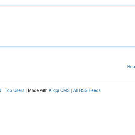
Rep
d
|
Top Users
| Made with
Kliqqi CMS
|
All RSS Feeds