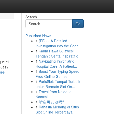
Search
Go
Published News
1
{EE88: A Detailed
.
Investigation into the Code
1
Kaum Hawa Sulawesi
Tengah : Cerita Inspiratif d...
1
Navigating Psychiatric
que el
Hospital Care: A Patient...
spués?
1
Boost Your Typing Speed:
bre-
Free Online Games!
1
ParisSlot: Tempat Terbaik
untuk Bermain Slot On...
1
Travel from Noida to
Nainital
1
邮箱 可以 改吗?
1
Rahasia Menang di Situs
Slot Online Terpercaya