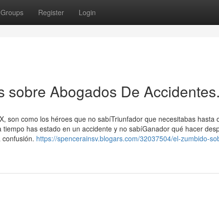
Groups
Register
Login
s sobre Abogados De Accidentes
X, son como los héroes que no sabíTriunfador que necesitabas hasta 
guna tiempo has estado en un accidente y no sabíGanador qué hacer de
a confusión.
https://spencerainsv.blogars.com/32037504/el-zumbido-so