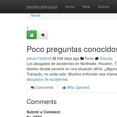
Home
bookmarksusa
Home
New
Submit
Home
1
Poco preguntas conocido
steven724shx5
539 days ago
News
Discuss
Los abogados de accidentes en Northside, Houston, T
destino decide ponerte en una situación difícil. ¿Al
Tranquilo, no estás solo. Muchos enfrentan esa mism
abogados-de-accidentes
Comments
Who Upvoted
Comments
Submit a Comment