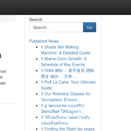
Search
Go
Published News
1
Shade Net Making
a
Machine: A Detailed Guide
1
Maine Coon Growth: A
Schedule of Key Events
1
hh88 網站： 新手會員 體驗
uran
獎金 秘訣， 方便 ...
il
1
Puff La Carts: Your Ultimate
asi
Guide
1
Our Robotics Classes for
Youngsters: Encour...
1
ดู ฟุตบอลสด แบบฟรีๆ!
Siam2Ball ให้ข้อมูลล่า...
1
วิธีแห่งกิเลน: เผยความลับ
แห่งสล็อตกิเลน
1
Finding the Right las vegas