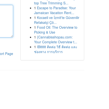
top Tree Trimming S...
1
Escape to Paradise: Your
Jamaican Vacation Rent...
1
Kocaeli ve İzmit'te Güvenilir
Refakatçi Çö...
1
Food Oil: The Overview to
Picking & Use
1
{Cannabisshopau.com:
Your Complete Overview t...
1
IB888 ติดต่อ วิธี ติดต่อ และ
ช่องทาง การบริการ
ort Page