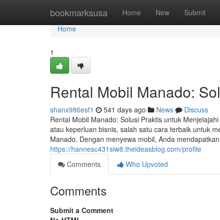
Home
bookmarksusa
Home
New
Submit
Home
1
Rental Mobil Manado: Solu
shanx986esf1
541 days ago
News
Discuss
Rental Mobil Manado: Solusi Praktis untuk Menjelajah
atau keperluan bisnis, salah satu cara terbaik untuk 
Manado. Dengan menyewa mobil, Anda mendapatkan ke
https://hannesc431siw8.theideasblog.com/profile
Comments
Who Upvoted
Comments
Submit a Comment