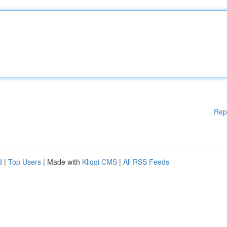
Rep
d
|
Top Users
| Made with
Kliqqi CMS
|
All RSS Feeds