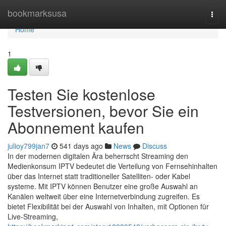
Home
bookmarksusa
Togg
navi
Home
1
Testen Sie kostenlose
Testversionen, bevor Sie ein
Abonnement kaufen
julioy799jan7
541 days ago
News
Discuss
In der modernen digitalen Ära beherrscht Streaming den
Medienkonsum IPTV bedeutet die Verteilung von Fernsehinhalten
über das Internet statt traditioneller Satelliten- oder Kabel
systeme. Mit IPTV können Benutzer eine große Auswahl an
Kanälen weltweit über eine Internetverbindung zugreifen. Es
bietet Flexibilität bei der Auswahl von Inhalten, mit Optionen für
Live-Streaming,