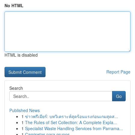
No HTML
HTML is disabled
Report Page
Search
Go
Published News
1
ข่าวพรีเมียร์: บทวิเคราะห์สุดร้อนแรงก่อนเกมสุดส...
1
The Rules of Set Collection: A Complete Expla...
1
Specialist Waste Handling Services from Parrama...
1
Camisetas para grupos