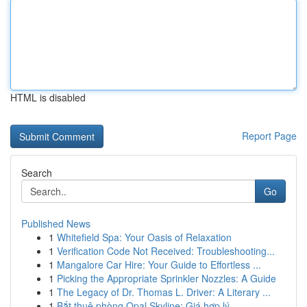
HTML is disabled
Report Page
Search
Go
Published News
1
Whitefield Spa: Your Oasis of Relaxation
1
Verification Code Not Received: Troubleshooting...
1
Mangalore Car Hire: Your Guide to Effortless ...
1
Picking the Appropriate Sprinkler Nozzles: A Guide
1
The Legacy of Dr. Thomas L. Driver: A Literary ...
1
Bắt thuê phòng Opal Skyline: Giá hợp lý , ...