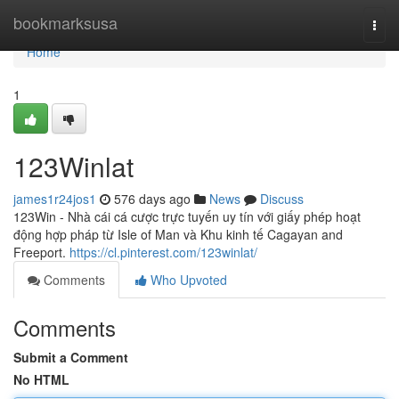
Home
bookmarksusa
Togg
navi
Home
1
123Winlat
james1r24jos1
576 days ago
News
Discuss
123Win - Nhà cái cá cược trực tuyến uy tín với giấy phép hoạt
động hợp pháp từ Isle of Man và Khu kinh tế Cagayan and
Freeport.
https://cl.pinterest.com/123winlat/
Comments
Who Upvoted
Comments
Submit a Comment
No HTML