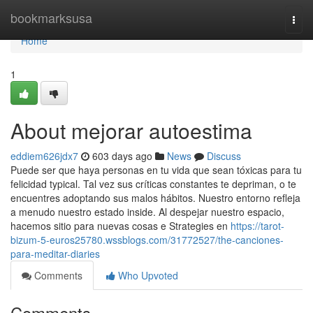
Home
bookmarksusa
Togg
navi
Home
1
About mejorar autoestima
eddiem626jdx7
603 days ago
News
Discuss
Puede ser que haya personas en tu vida que sean tóxicas para tu
felicidad typical. Tal vez sus críticas constantes te depriman, o te
encuentres adoptando sus malos hábitos. Nuestro entorno refleja
a menudo nuestro estado inside. Al despejar nuestro espacio,
hacemos sitio para nuevas cosas e Strategies en
https://tarot-
bizum-5-euros25780.wssblogs.com/31772527/the-canciones-
para-meditar-diaries
Comments
Who Upvoted
Comments