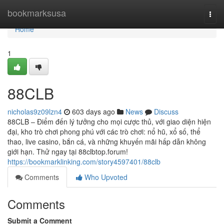
Home
bookmarksusa
Togg
navi
Home
1
88CLB
nicholas9z09lzn4
603 days ago
News
Discuss
88CLB – Điểm đến lý tưởng cho mọi cược thủ, với giao diện hiện
đại, kho trò chơi phong phú với các trò chơi: nổ hũ, xổ số, thể
thao, live casino, bắn cá, và những khuyến mãi hấp dẫn không
giới hạn. Thử ngay tại 88clbtop.forum!
https://bookmarklinking.com/story4597401/88clb
Comments
Who Upvoted
Comments
Submit a Comment