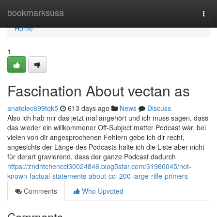
Home
bookmarksusa
Togg
navi
Home
1
Fascination About vectan as
anatolec699tqk5
613 days ago
News
Discuss
Also ich hab mir das jetzt mal angehört und ich muss sagen, dass
das wieder ein willkommener Off-Subject matter Podcast war. bei
vielen von dir angesprochenen Fehlern gebe ich dir recht,
angesichts der Länge des Podcasts halte ich die Liste aber nicht
für derart gravierend, dass der ganze Podcast dadurch
https://zndhtchencci30024846.blog5star.com/31960045/not-
known-factual-statements-about-cci-200-large-rifle-primers
Comments
Who Upvoted
Comments