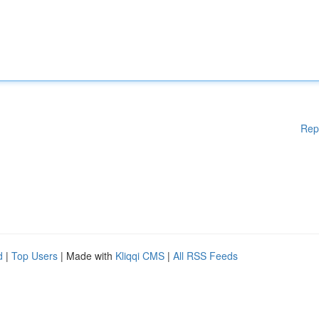
Rep
d
|
Top Users
| Made with
Kliqqi CMS
|
All RSS Feeds