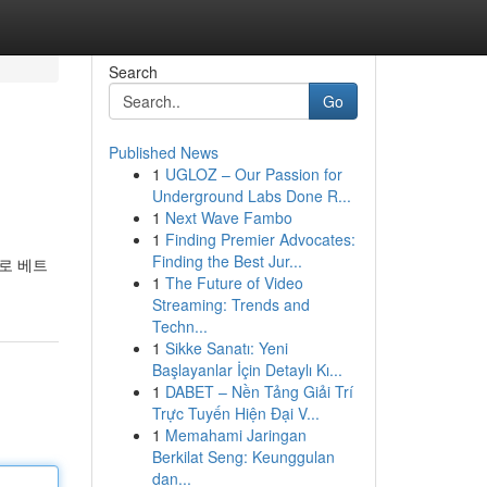
Search
Go
Published News
1
UGLOZ – Our Passion for
Underground Labs Done R...
1
Next Wave Fambo
1
Finding Premier Advocates:
Finding the Best Jur...
로 베트
1
The Future of Video
Streaming: Trends and
Techn...
1
Sikke Sanatı: Yeni
Başlayanlar İçin Detaylı Kı...
1
DABET – Nền Tảng Giải Trí
Trực Tuyến Hiện Đại V...
1
Memahami Jaringan
Berkilat Seng: Keunggulan
dan...