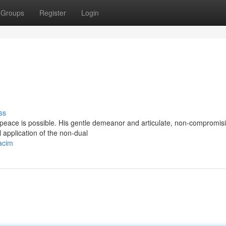
Groups
Register
Login
ss
t peace is possible. His gentle demeanor and articulate, non-compromis
al application of the non-dual
acim