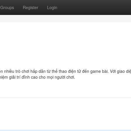
Groups
Register
Login
n nhiều trò chơi hấp dẫn từ thể thao điện tử đến game bài. Với giao di
iệm giải trí đỉnh cao cho mọi người chơi.