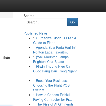
Search
Go
Published News
1
Gurgaon's Glorious Era : A
Guide to Elder ...
1
Agenda Bola Pada Hari Ini:
Nonton Laga Favoritmu!
1
{Wall Mounted Lamps:
ện thân
Brighten Your Space
1
98win Thuong Hieu Ca
Cuoc Hang Dau Trong Nganh
...
1
Boost Your Business:
Choosing the Right POS
System
1
How to Choose Fishkill
Paving Contractor for Pr...
1
The Rise of AI Girlfriends: