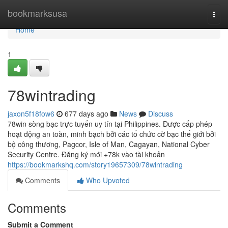
Home
bookmarksusa
Togg
navi
Home
1
78wintrading
jaxon5f18fow6
677 days ago
News
Discuss
78win sòng bạc trực tuyến uy tín tại Philippines. Được cấp phép
hoạt động an toàn, minh bạch bởi các tổ chức cờ bạc thế giới bởi
bộ công thương, Pagcor, Isle of Man, Cagayan, National Cyber
Security Centre. Đăng ký mới +78k vào tài khoản
https://bookmarkshq.com/story19657309/78wintrading
Comments
Who Upvoted
Comments
Submit a Comment