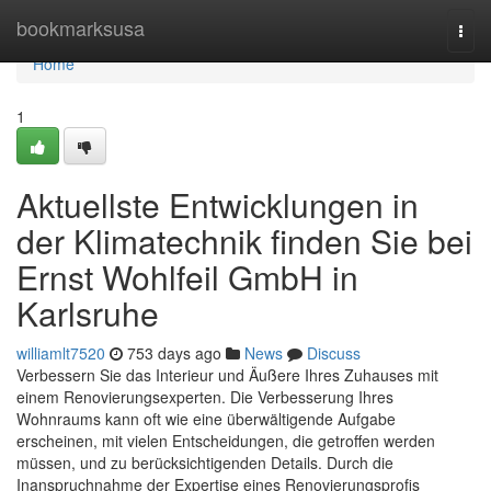
Home
bookmarksusa
Togg
navi
Home
1
Aktuellste Entwicklungen in
der Klimatechnik finden Sie bei
Ernst Wohlfeil GmbH in
Karlsruhe
williamlt7520
753 days ago
News
Discuss
Verbessern Sie das Interieur und Äußere Ihres Zuhauses mit
einem Renovierungsexperten. Die Verbesserung Ihres
Wohnraums kann oft wie eine überwältigende Aufgabe
erscheinen, mit vielen Entscheidungen, die getroffen werden
müssen, und zu berücksichtigenden Details. Durch die
Inanspruchnahme der Expertise eines Renovierungsprofis