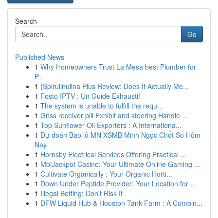
Search
Go
Published News
1
Why Homeowners Trust La Mesa best Plumber for
P...
1
{Spirulinulina Plus Review: Does It Actually Me...
1
Fosto IPTV : Un Guide Exhaustif
1
The system is unable to fulfill the requ...
1
Gnss receiver pill Exhibit and steering Handle ...
1
Top Sunflower Oil Exporters : A Internationa...
1
Dự đoán Bao lô MN XSMB Minh Ngọc Chốt Số Hôm
Nay
1
Hornsby Electrical Services Offering Practical ...
1
MbiJackpot Casino: Your Ultimate Online Gaming ...
1
Cultivate Organically : Your Organic Horti...
1
Down Under Peptide Provider: Your Location for ...
1
Illegal Betting: Don't Risk It
1
DFW Liquid Hub & Houston Tank Farm : A Combin...