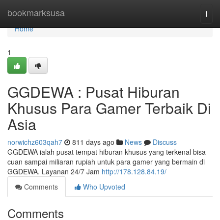
Home
bookmarksusa
Togg
navi
Home
1
GGDEWA : Pusat Hiburan
Khusus Para Gamer Terbaik Di
Asia
norwichz603qah7
811 days ago
News
Discuss
GGDEWA ialah pusat tempat hiburan khusus yang terkenal bisa
cuan sampai miliaran rupiah untuk para gamer yang bermain di
GGDEWA. Layanan 24/7 Jam
http://178.128.84.19/
Comments
Who Upvoted
Comments