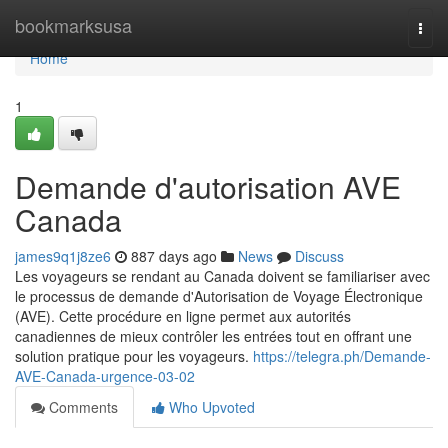
Home
bookmarksusa
Togg
navi
Home
1
Demande d'autorisation AVE
Canada
james9q1j8ze6
887 days ago
News
Discuss
Les voyageurs se rendant au Canada doivent se familiariser avec
le processus de demande d'Autorisation de Voyage Électronique
(AVE). Cette procédure en ligne permet aux autorités
canadiennes de mieux contrôler les entrées tout en offrant une
solution pratique pour les voyageurs.
https://telegra.ph/Demande-
AVE-Canada-urgence-03-02
Comments
Who Upvoted